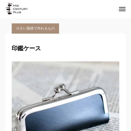
小さい面積で作れるもの
注文フォーム
よくある質問
印鑑ケース
お知らせ
リメイク商品プラン
リメイク制作事例
リメイクキット
大大大人気の印鑑ケース。がま口がレトロ可愛いく、デザ
お客様の声
インもシンプルなので大人になっても長く使えます。
プロフィール