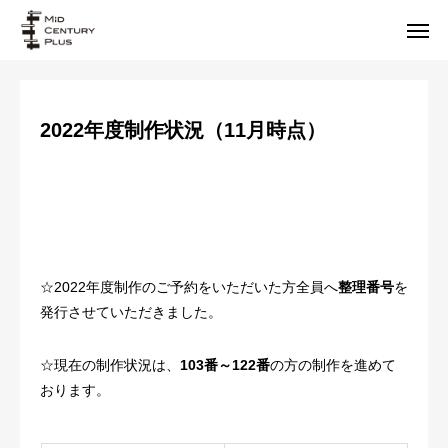
2022年度制作状況（11月時点）
注文フォーム
よくある質問
お知らせ
リメイク商品プラン
リメイク制作事例
☆2022年度制作のご予約をいただいた方全員へ
整理番号
を
発行させていただきました。
リメイクキット
☆現在の制作状況は、
103番～122番
の方の制作を進めて
お客様の声
おります。
プロフィール